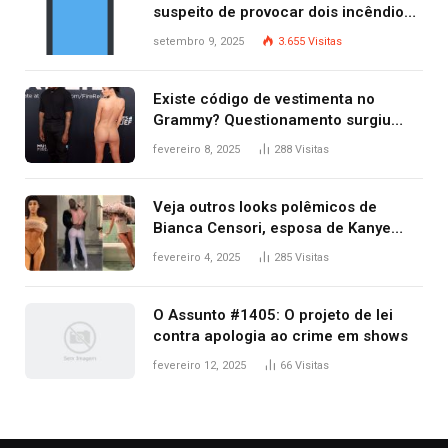
suspeito de provocar dois incêndios
criminosos no mesmo dia
setembro 9, 2025
3.655
Visitas
Existe código de vestimenta no
Grammy? Questionamento surgiu
após Bianca Censori, mulher de
fevereiro 8, 2025
288
Visitas
Kanye West, aparecer nua na
premiação
Veja outros looks polêmicos de
Bianca Censori, esposa de Kanye
West que apareceu nua no Grammy
fevereiro 4, 2025
285
Visitas
2025
O Assunto #1405: O projeto de lei
contra apologia ao crime em shows
fevereiro 12, 2025
66
Visitas