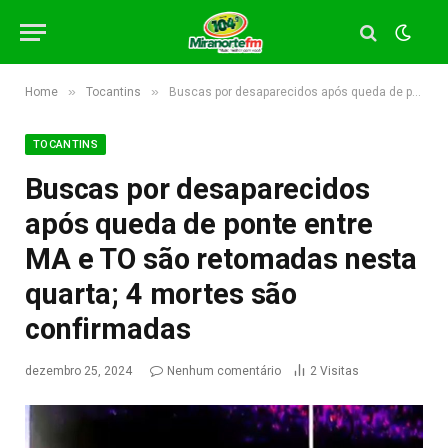
»
»
Home
Tocantins
Buscas por desaparecidos após queda de ponte entre MA e TO são retomadas nesta quarta; 4 mortes são confirmadas
TOCANTINS
Buscas por desaparecidos
após queda de ponte entre
MA e TO são retomadas nesta
quarta; 4 mortes são
confirmadas
dezembro 25, 2024
Nenhum comentário
2
Visitas