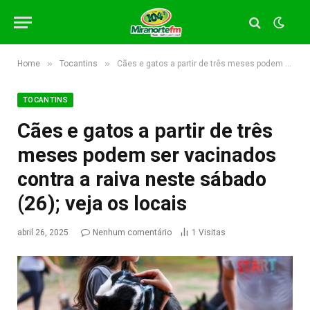
»
»
Home
Tocantins
Cães e gatos a partir de três meses podem ser vacinados contra a raiva neste sábado (26); veja os locais
TOCANTINS
Cães e gatos a partir de três
meses podem ser vacinados
contra a raiva neste sábado
(26); veja os locais
abril 26, 2025
Nenhum comentário
1
Visitas