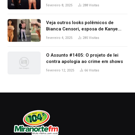
após Bianca Censori, mulher de
fevereiro 8, 2025
288
Visitas
Kanye West, aparecer nua na
premiação
Veja outros looks polêmicos de
Bianca Censori, esposa de Kanye
West que apareceu nua no Grammy
fevereiro 4, 2025
285
Visitas
2025
O Assunto #1405: O projeto de lei
contra apologia ao crime em shows
fevereiro 12, 2025
66
Visitas