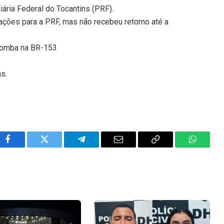
iária Federal do Tocantins (PRF).
ações para a PRF, mas não recebeu retorno até a
tomba na BR-153
ns.
Facebook
Twitter
Telegram
Email
Copy
WhatsA
Link