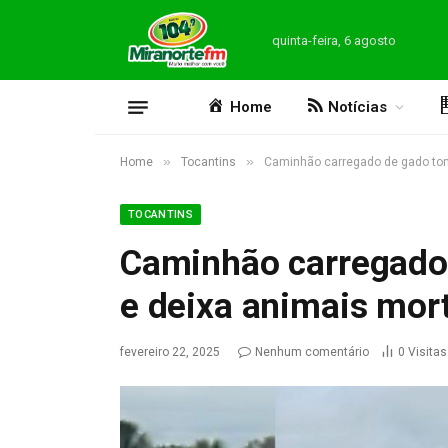
quinta-feira, 6 agosto
Home
Notícias
»
»
Home
Tocantins
Caminhão carregado de gado tom
TOCANTINS
Caminhão carregado
e deixa animais mor
fevereiro 22, 2025
Nenhum comentário
0
Visitas