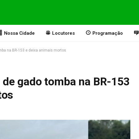
Nossa Cidade
Locutores
Programação
ba na BR-153 e deixa animais mortos
 de gado tomba na BR-153
tos