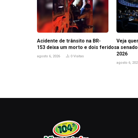
Acidente de trânsito na BR-
Veja que
153 deixa um morto e dois feridos
a senado
2026
agosto 6, 2026
0
Visitas
agosto 6, 202