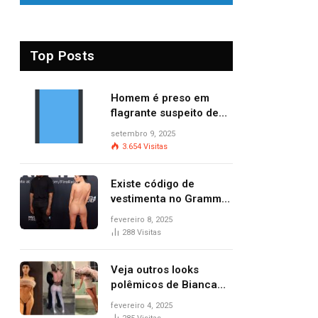
Top Posts
Homem é preso em
flagrante suspeito de
provocar dois incêndios
setembro 9, 2025
criminosos no mesmo
3.654
Visitas
dia
Existe código de
vestimenta no Grammy?
Questionamento surgiu
fevereiro 8, 2025
após Bianca Censori,
288
Visitas
mulher de Kanye West,
aparecer nua na
Veja outros looks
premiação
polêmicos de Bianca
Censori, esposa de
fevereiro 4, 2025
Kanye West que