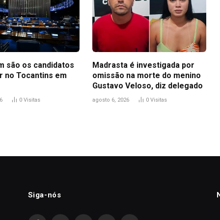
m são os candidatos
Madrasta é investigada por
r no Tocantins em
omissão na morte do menino
Gustavo Veloso, diz delegado
6
0
Visitas
agosto 6, 2026
0
Visitas
Siga-nós