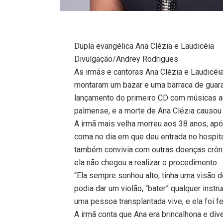
Dupla evangélica Ana Clézia e Laudicéia
Divulgação/Andrey Rodrigues
As irmãs e cantoras Ana Clézia e Laudicé
montaram um bazar e uma barraca de guara
lançamento do primeiro CD com músicas au
palmense, e a morte de Ana Clézia causo
A irmã mais velha morreu aos 38 anos, apó
coma no dia em que deu entrada no hospita
também convivia com outras doenças crôn
ela não chegou a realizar o procedimento.
“Ela sempre sonhou alto, tinha uma visão d
podia dar um violão, “bater” qualquer inst
uma pessoa transplantada vive, e ela foi fel
A irmã conta que Ana era brincalhona e div