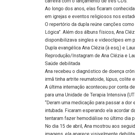
carreira com o lançamento de três CDs.
Ao longo dos anos, elas ficaram conheci
em igrejas e eventos religiosos nos estad
O repertório da dupla reúne canções como 
Lógica”. Além dos álbuns físicos, Ana Cléz
disponibilizava singles e videoclipes em 
Dupla evangélica Ana Clézia (à esq.) e Laudi
Reprodução/Instagram de Ana Clézia e Lau
Saúde debilitada
Ana recebeu o diagnóstico de doença crôn
irmã tinha artrite reumatoide, lúpus, colite e
A última internação aconteceu por conta de 
para uma Unidade de Terapia Intensiva (UT
“Deram uma medicação para passar a dor e 
intubada. Ficaram esperando ela acordar d
tentaram fazer hemodiálise no último dia pa
No dia 15 de abril, Ana mostrou aos segu
imagens, ela aparece visivelmente debili