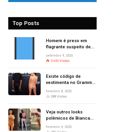
Top Posts
Homem é preso em
flagrante suspeito de
provocar dois incêndios
setembro 9, 2025
criminosos no mesmo
3.632
Visitas
dia
Existe código de
vestimenta no Grammy?
Questionamento surgiu
fevereiro 8, 2025
após Bianca Censori,
288
Visitas
mulher de Kanye West,
aparecer nua na
Veja outros looks
premiação
polêmicos de Bianca
Censori, esposa de
fevereiro 4, 2025
Kanye West que