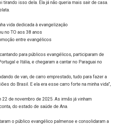
i tirando isso dela. Ela já não queria mais sair de casa.
elata.
nha vida dedicada à evangelização
eu no TO aos 38 anos
omoção entre evangélicos
cantando para públicos evangélicos, participaram de
rtugal e Itália, e chegaram a cantar no Paraguai no
ndando de van, de carro emprestado, tudo para fazer a
es do Brasil. E ela era esse carro forte na minha vida”,
em 22 de novembro de 2025. As irmãs já vinham
conta, do estado de saúde de Ana.
staram o público evangélico palmense e consolidaram a