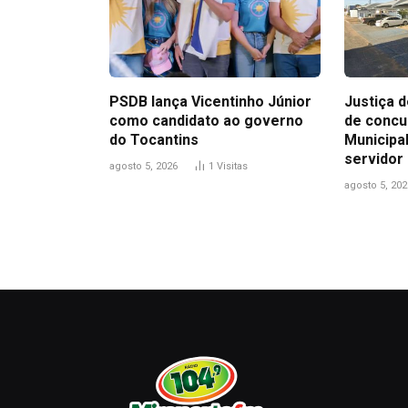
PSDB lança Vicentinho Júnior
Justiça 
como candidato ao governo
de conc
do Tocantins
Municipa
servidor
agosto 5, 2026
1
Visitas
agosto 5, 202