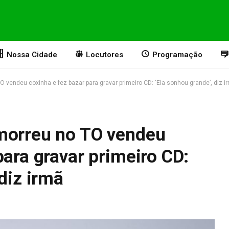
Nossa Cidade
Locutores
Programação
 vendeu coxinha e fez bazar para gravar primeiro CD: ‘Ela sonhou grande’, diz i
morreu no TO vendeu
para gravar primeiro CD:
diz irmã