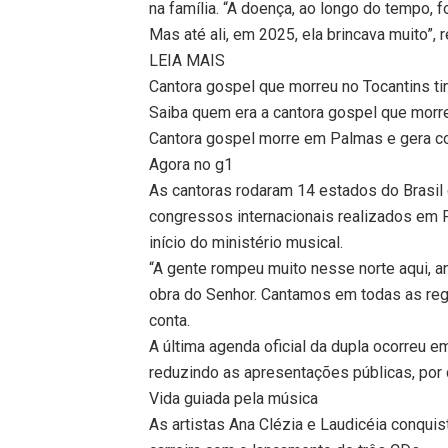
na família. “A doença, ao longo do tempo, fo
Mas até ali, em 2025, ela brincava muito”, r
LEIA MAIS
Cantora gospel que morreu no Tocantins ti
Saiba quem era a cantora gospel que morr
Cantora gospel morre em Palmas e gera c
Agora no g1
As cantoras rodaram 14 estados do Brasil 
congressos internacionais realizados em Po
início do ministério musical.
“A gente rompeu muito nesse norte aqui, a
obra do Senhor. Cantamos em todas as regiõ
conta.
A última agenda oficial da dupla ocorreu 
reduzindo as apresentações públicas, por 
Vida guiada pela música
As artistas Ana Clézia e Laudicéia conqui