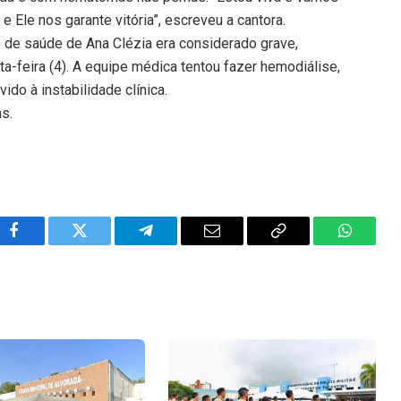
e Ele nos garante vitória”, escreveu a cantora.
o de saúde de Ana Clézia era considerado grave,
a-feira (4). A equipe médica tentou fazer hemodiálise,
do à instabilidade clínica.
ns.
Facebook
Twitter
Telegram
Email
Copy
WhatsA
Link