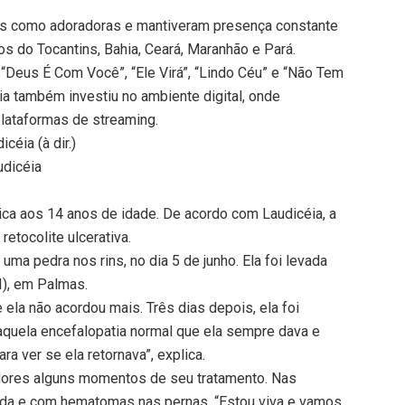
das como adoradoras e mantiveram presença constante
os do Tocantins, Bahia, Ceará, Maranhão e Pará.
“Deus É Com Você”, “Ele Virá”, “Lindo Céu” e “Não Tem
ia também investiu no ambiente digital, onde
plataformas de streaming.
céia (à dir.)
dicéia
ica aos 14 anos de idade. De acordo com Laudicéia, a
 retocolite ulcerativa.
uma pedra nos rins, no dia 5 de junho. Ela foi levada
I), em Palmas.
ela não acordou mais. Três dias depois, ela foi
aquela encefalopatia normal que ela sempre dava e
ra ver se ela retornava”, explica.
idores alguns momentos de seu tratamento. Nas
tada e com hematomas nas pernas. “Estou viva e vamos