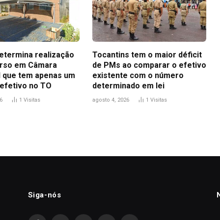
determina realização
Tocantins tem o maior déficit
urso em Câmara
de PMs ao comparar o efetivo
l que tem apenas um
existente com o número
 efetivo no TO
determinado em lei
6
1
Visitas
agosto 4, 2026
1
Visitas
Siga-nós