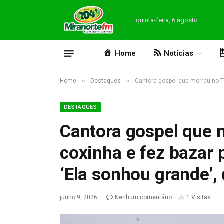
quinta-feira, 6 agosto
Home
Notícias
»
»
Home
Destaques
Cantora gospel que morreu no TO
DESTAQUES
Cantora gospel que 
coxinha e fez bazar 
‘Ela sonhou grande’, 
junho 9, 2026
Nenhum comentário
1
Visitas