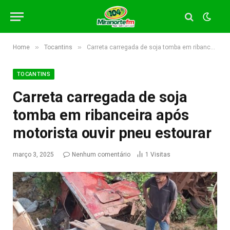
»
»
Home
Tocantins
Carreta carregada de soja tomba em ribanceira após motorista ouvir pneu estourar
TOCANTINS
Carreta carregada de soja
tomba em ribanceira após
motorista ouvir pneu estourar
março 3, 2025
Nenhum comentário
1
Visitas