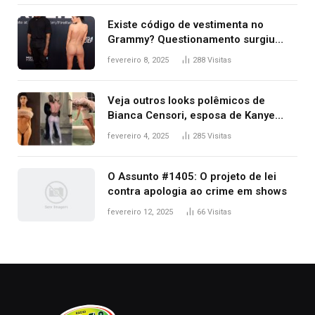
Existe código de vestimenta no
Grammy? Questionamento surgiu
após Bianca Censori, mulher de
fevereiro 8, 2025
288
Visitas
Kanye West, aparecer nua na
premiação
Veja outros looks polêmicos de
Bianca Censori, esposa de Kanye
West que apareceu nua no Grammy
fevereiro 4, 2025
285
Visitas
2025
O Assunto #1405: O projeto de lei
contra apologia ao crime em shows
fevereiro 12, 2025
66
Visitas