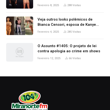
após Bianca Censori, mulher de
fevereiro 8, 2025
288
Visitas
Kanye West, aparecer nua na
premiação
Veja outros looks polêmicos de
Bianca Censori, esposa de Kanye
West que apareceu nua no Grammy
fevereiro 4, 2025
285
Visitas
2025
O Assunto #1405: O projeto de lei
contra apologia ao crime em shows
fevereiro 12, 2025
66
Visitas