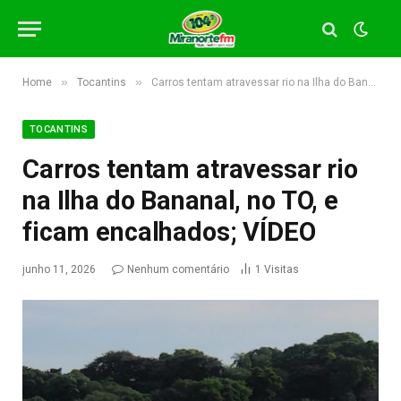
»
»
Home
Tocantins
Carros tentam atravessar rio na Ilha do Bananal, no TO, e ficam encalhados; VÍDEO
TOCANTINS
Carros tentam atravessar rio
na Ilha do Bananal, no TO, e
ficam encalhados; VÍDEO
junho 11, 2026
Nenhum comentário
1
Visitas