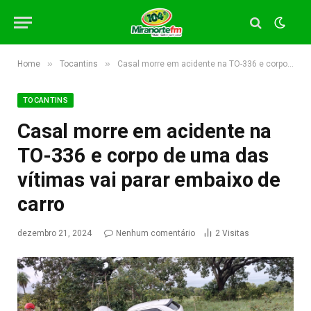
»
»
Home
Tocantins
Casal morre em acidente na TO-336 e corpo de uma das vítimas vai parar embaixo de carro
TOCANTINS
Casal morre em acidente na
TO-336 e corpo de uma das
vítimas vai parar embaixo de
carro
dezembro 21, 2024
Nenhum comentário
2
Visitas