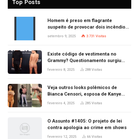
Top Posts
Homem é preso em flagrante
suspeito de provocar dois incêndios
criminosos no mesmo dia
setembro 9, 2025
3.731
Visitas
Existe código de vestimenta no
Grammy? Questionamento surgiu
após Bianca Censori, mulher de
fevereiro 8, 2025
288
Visitas
Kanye West, aparecer nua na
premiação
Veja outros looks polêmicos de
Bianca Censori, esposa de Kanye
West que apareceu nua no Grammy
fevereiro 4, 2025
285
Visitas
2025
O Assunto #1405: O projeto de lei
contra apologia ao crime em shows
fevereiro 12, 2025
66
Visitas