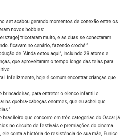
 no set acabou gerando momentos de conexão entre os
veram novos hobbies:
Herszage] tricotaram muito, e as duas se conectaram
ndo, ficavam no cenário, fazendo crochê.”
dução de “Ainda estou aqui”, incluindo 28 atores e
anças, que aproveitaram o tempo longe das telas para
tivo:
ural. Infelizmente, hoje é comum encontrar crianças que
brincadeiras, para entreter o elenco infantil e
marins quebra-cabeças enormes, que eu achei que
ias.”
e brasileiro que concorre em três categorias do Oscar já
ios no circuito de festivais e premiações do cinema.
ele conta a história de resistência de sua mãe, Eunice