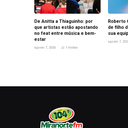
De Anitta a Thiaguinho: por
Roberto 
que artistas estão apostando
de filho
no feat entre música e bem-
sua equi
estar
agosto 7, 202
agosto 7, 2026
1
Visitas