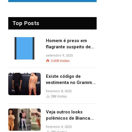
Top Posts
Homem é preso em
flagrante suspeito de
provocar dois incêndios
setembro 9, 2025
criminosos no mesmo
3.668
Visitas
dia
Existe código de
vestimenta no Grammy?
Questionamento surgiu
fevereiro 8, 2025
após Bianca Censori,
288
Visitas
mulher de Kanye West,
aparecer nua na
Veja outros looks
premiação
polêmicos de Bianca
Censori, esposa de
fevereiro 4, 2025
Kanye West que