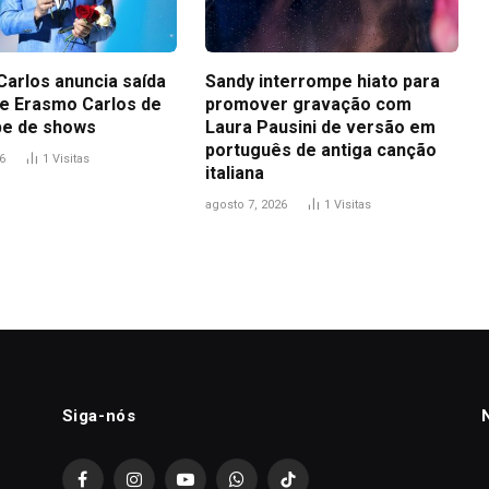
Carlos anuncia saída
Sandy interrompe hiato para
 de Erasmo Carlos de
promover gravação com
pe de shows
Laura Pausini de versão em
português de antiga canção
6
1
Visitas
italiana
agosto 7, 2026
1
Visitas
Siga-nós
Facebook
Instagram
YouTube
WhatsApp
TikTok