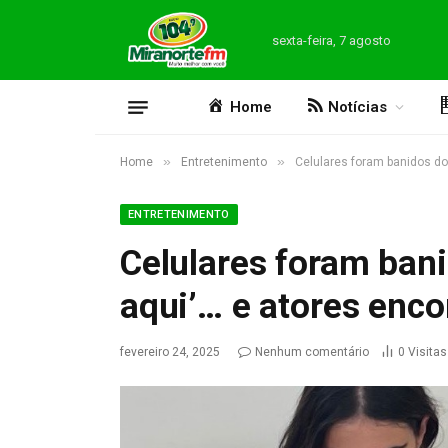
sexta-feira, 7 agosto
Home
Notícias
»
»
Home
Entretenimento
Celulares foram banidos do
ENTRETENIMENTO
Celulares foram bani
aqui’… e atores enc
fevereiro 24, 2025
Nenhum comentário
0
Visitas