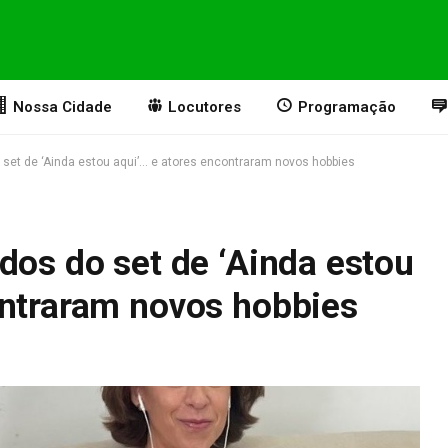
Nossa Cidade
Locutores
Programação
 set de ‘Ainda estou aqui’… e atores encontraram novos hobbies
dos do set de ‘Ainda estou
ontraram novos hobbies