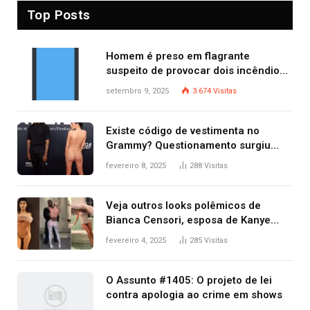
Top Posts
Homem é preso em flagrante
suspeito de provocar dois incêndios
criminosos no mesmo dia
setembro 9, 2025
3.674
Visitas
Existe código de vestimenta no
Grammy? Questionamento surgiu
após Bianca Censori, mulher de
fevereiro 8, 2025
288
Visitas
Kanye West, aparecer nua na
premiação
Veja outros looks polêmicos de
Bianca Censori, esposa de Kanye
West que apareceu nua no Grammy
fevereiro 4, 2025
285
Visitas
2025
O Assunto #1405: O projeto de lei
contra apologia ao crime em shows