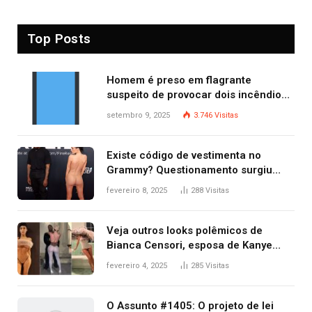
Top Posts
Homem é preso em flagrante
suspeito de provocar dois incêndios
criminosos no mesmo dia
setembro 9, 2025
3.746
Visitas
Existe código de vestimenta no
Grammy? Questionamento surgiu
após Bianca Censori, mulher de
fevereiro 8, 2025
288
Visitas
Kanye West, aparecer nua na
premiação
Veja outros looks polêmicos de
Bianca Censori, esposa de Kanye
West que apareceu nua no Grammy
fevereiro 4, 2025
285
Visitas
2025
O Assunto #1405: O projeto de lei