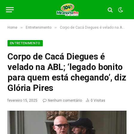
»
»
Home
Entretenimento
Corpo de Cacá Diegues é velado na ABL; ‘legado bonito para quem está chegando’, diz Glória Pires
ENTRETENIMENTO
Corpo de Cacá Diegues é
velado na ABL; ‘legado bonito
para quem está chegando’, diz
Glória Pires
fevereiro 15, 2025
Nenhum comentário
0
Visitas