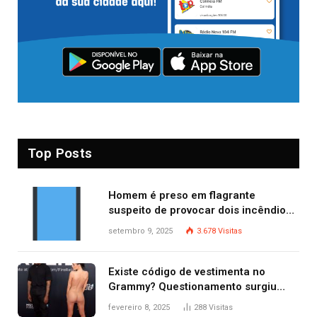
Top Posts
Homem é preso em flagrante
suspeito de provocar dois incêndios
criminosos no mesmo dia
setembro 9, 2025
3.678
Visitas
Existe código de vestimenta no
Grammy? Questionamento surgiu
após Bianca Censori, mulher de
fevereiro 8, 2025
288
Visitas
Kanye West, aparecer nua na