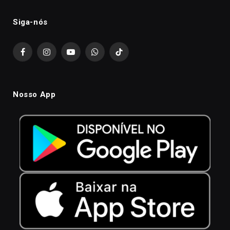
Siga-nós
Facebook
Instagram
YouTube
WhatsApp
TikTok
Nosso App