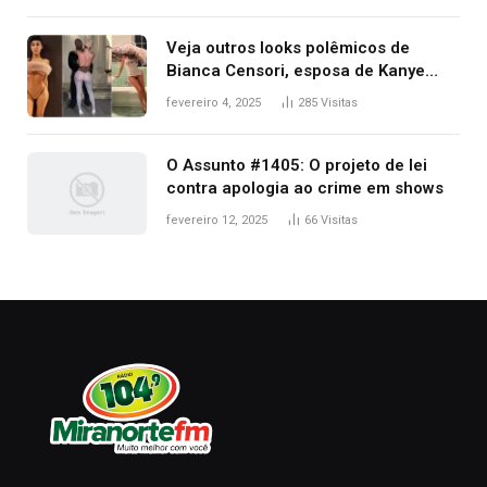
premiação
Veja outros looks polêmicos de
Bianca Censori, esposa de Kanye
West que apareceu nua no Grammy
fevereiro 4, 2025
285
Visitas
2025
O Assunto #1405: O projeto de lei
contra apologia ao crime em shows
fevereiro 12, 2025
66
Visitas