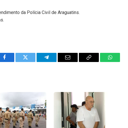
endimento da Polícia Civil de Araguatins.
ns.
Facebook
Twitter
Telegram
Email
Copy
WhatsA
Link