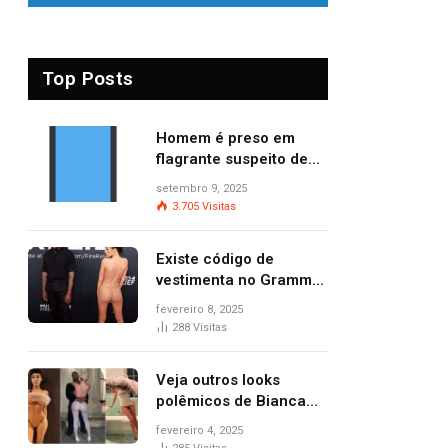
Top Posts
Homem é preso em
flagrante suspeito de
provocar dois incêndios
setembro 9, 2025
criminosos no mesmo
3.705
Visitas
dia
Existe código de
vestimenta no Grammy?
Questionamento surgiu
fevereiro 8, 2025
após Bianca Censori,
288
Visitas
mulher de Kanye West,
aparecer nua na
Veja outros looks
premiação
polêmicos de Bianca
Censori, esposa de
fevereiro 4, 2025
Kanye West que