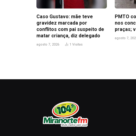
Caso Gustavo: mãe teve
PMTO co
gravidez marcada por
nos concu
conflitos com pai suspeito de
praças; v
matar criança, diz delegado
agosto 7, 202
agosto 7, 2026
1
Visitas