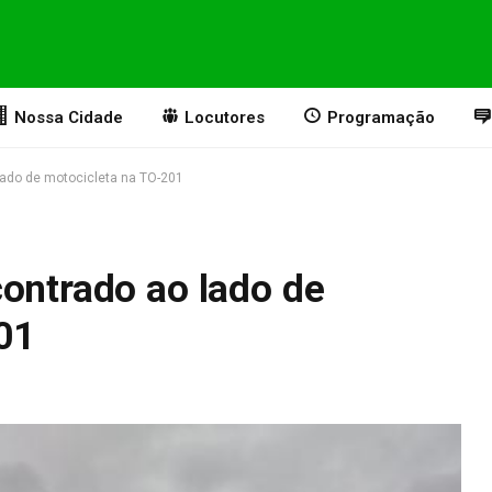
Nossa Cidade
Locutores
Programação
lado de motocicleta na TO-201
contrado ao lado de
01