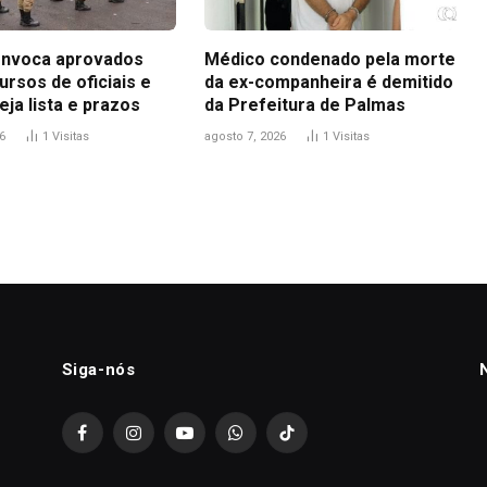
nvoca aprovados
Médico condenado pela morte
rsos de oficiais e
da ex-companheira é demitido
eja lista e prazos
da Prefeitura de Palmas
6
1
Visitas
agosto 7, 2026
1
Visitas
Siga-nós
Facebook
Instagram
YouTube
WhatsApp
TikTok