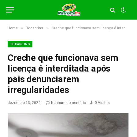
»
»
Home
Tocantins
Creche que funcionava sem licença é interditada após pais denunciarem irregularidades
TOCANTINS
Creche que funcionava sem
licença é interditada após
pais denunciarem
irregularidades
dezembro 13, 2024
Nenhum comentário
0
Visitas