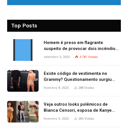
Top Posts
Homem é preso em flagrante
suspeito de provocar dois incêndios
criminosos no mesmo dia
setembro 9, 2025
3.781
Visitas
Existe código de vestimenta no
Grammy? Questionamento surgiu
após Bianca Censori, mulher de
fevereiro 8, 2025
288
Visitas
Kanye West, aparecer nua na
premiação
Veja outros looks polêmicos de
Bianca Censori, esposa de Kanye
West que apareceu nua no Grammy
fevereiro 4, 2025
285
Visitas
2025