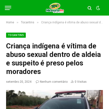
»
»
Home
Tocantins
Criança indígena é vítima de abuso sexual dentro de aldeia e suspeito é preso pelos moradores
TOCANTINS
Criança indígena é vítima de
abuso sexual dentro de aldeia
e suspeito é preso pelos
moradores
setembro 20, 2024
Nenhum comentário
0
Visitas