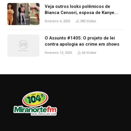
Veja outros looks polêmicos de
Bianca Censori, esposa de Kanye
West que apareceu nua no Grammy
fevereiro 4, 2025
285
Visitas
2025
O Assunto #1405: O projeto de lei
contra apologia ao crime em shows
fevereiro 12, 2025
66
Visitas