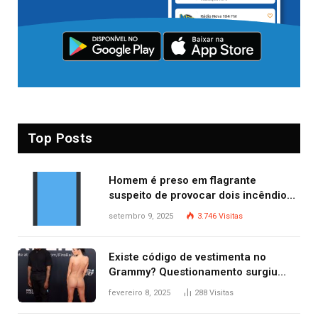
Top Posts
Homem é preso em flagrante
suspeito de provocar dois incêndios
criminosos no mesmo dia
setembro 9, 2025
3.746
Visitas
Existe código de vestimenta no
Grammy? Questionamento surgiu
após Bianca Censori, mulher de
fevereiro 8, 2025
288
Visitas
Kanye West, aparecer nua na
premiação