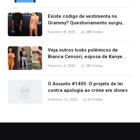
Existe código de vestimenta no
Grammy? Questionamento surgiu
após Bianca Censori, mulher de
fevereiro 8, 2025
288
Visitas
Kanye West, aparecer nua na
premiação
Veja outros looks polêmicos de
Bianca Censori, esposa de Kanye
West que apareceu nua no Grammy
fevereiro 4, 2025
285
Visitas
2025
O Assunto #1405: O projeto de lei
contra apologia ao crime em shows
fevereiro 12, 2025
66
Visitas