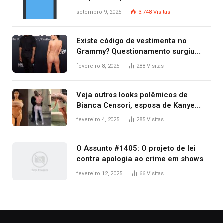
criminosos no mesmo dia
setembro 9, 2025
3.748
Visitas
Existe código de vestimenta no
Grammy? Questionamento surgiu
após Bianca Censori, mulher de
fevereiro 8, 2025
288
Visitas
Kanye West, aparecer nua na
premiação
Veja outros looks polêmicos de
Bianca Censori, esposa de Kanye
West que apareceu nua no Grammy
fevereiro 4, 2025
285
Visitas
2025
O Assunto #1405: O projeto de lei
contra apologia ao crime em shows
fevereiro 12, 2025
66
Visitas