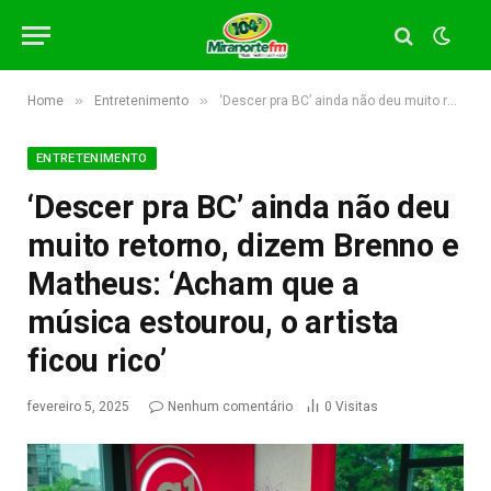
»
»
Home
Entretenimento
‘Descer pra BC’ ainda não deu muito retorno, dizem Brenno e Matheus: ‘Acham que a música estourou, o artista ficou rico’
ENTRETENIMENTO
‘Descer pra BC’ ainda não deu
muito retorno, dizem Brenno e
Matheus: ‘Acham que a
música estourou, o artista
ficou rico’
fevereiro 5, 2025
Nenhum comentário
0
Visitas