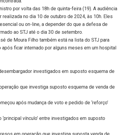
encontrada.
istro por volta das 18h de quinta-feira (19). A audiência
 realizada no dia 10 de outubro de 2024, às 10h. Eles
esencial ou on-line, a depender do que a defesa de
ormado ao STJ até o dia 30 de setembro.
 de Moura Filho também está na lista do STJ para
o após ficar internado por alguns meses em um hospital
e desembargador investigados em suposto esquema de
operação que investiga suposto esquema de venda de
omeçou após mudança de voto e pedido de ‘reforço’
principal vínculo’ entre investigados em suposto
resos em operação que investiga suposta venda de