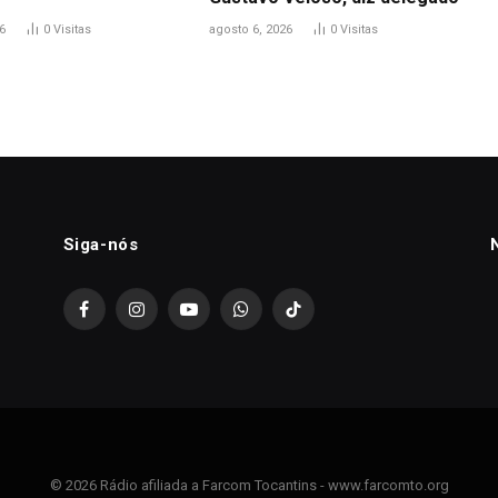
6
0
Visitas
agosto 6, 2026
0
Visitas
Siga-nós
Facebook
Instagram
YouTube
WhatsApp
TikTok
© 2026 Rádio afiliada a Farcom Tocantins - www.farcomto.org