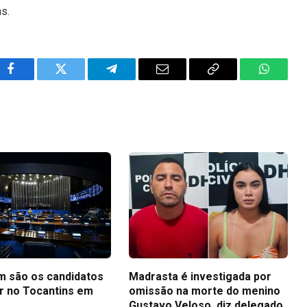
ns.
Facebook
Twitter
Telegram
Email
Copy
WhatsA
Link
m são os candidatos
Madrasta é investigada por
r no Tocantins em
omissão na morte do menino
Gustavo Veloso, diz delegado