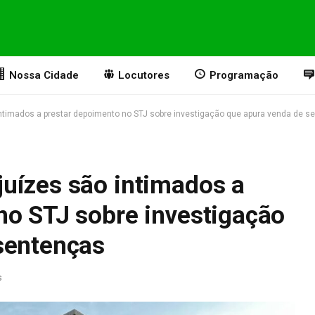
Nossa Cidade
Locutores
Programação
ntimados a prestar depoimento no STJ sobre investigação que apura venda de s
uízes são intimados a
no STJ sobre investigação
sentenças
s