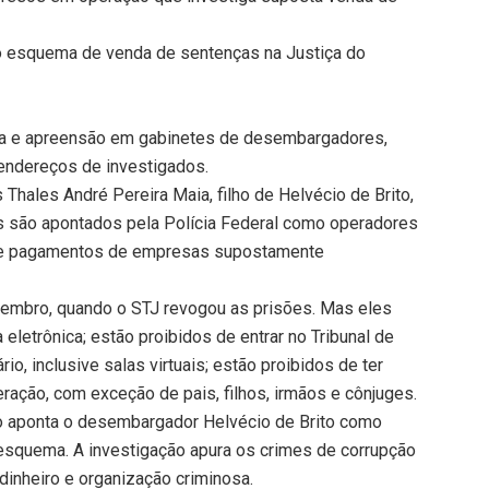
o esquema de venda de sentenças na Justiça do
a e apreensão em gabinetes de desembargadores,
 endereços de investigados.
hales André Pereira Maia, filho de Helvécio de Brito,
es são apontados pela Polícia Federal como operadores
e pagamentos de empresas supostamente
etembro, quando o STJ revogou as prisões. Mas eles
letrônica; estão proibidos de entrar no Tribunal de
io, inclusive salas virtuais; estão proibidos de ter
ração, com exceção de pais, filhos, irmãos e cônjuges.
o aponta o desembargador Helvécio de Brito como
o esquema. A investigação apura os crimes de corrupção
 dinheiro e organização criminosa.