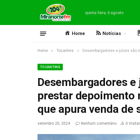
quinta-feira, 6 agosto
Home
Notícias
»
»
Home
Tocantins
Desembargadores e juízes são i
TOCANTINS
Desembargadores e j
prestar depoimento 
que apura venda de 
setembro 20, 2024
Nenhum comentário
0
Visita