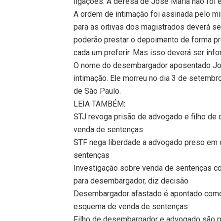
ligações. A defesa de José Maria não foi 
A ordem de intimação foi assinada pelo min
para as oitivas dos magistrados deverá ser
poderão prestar o depoimento de forma pr
cada um preferir. Mas isso deverá ser inf
O nome do desembargador aposentado José
intimação. Ele morreu no dia 3 de setembr
de São Paulo.
LEIA TAMBÉM:
STJ revoga prisão de advogado e filho d
venda de sentenças
STF nega liberdade a advogado preso em 
sentenças
Investigação sobre venda de sentenças c
para desembargador, diz decisão
Desembargador afastado é apontado como ‘
esquema de venda de sentenças
Filho de desembargador e advogado são p