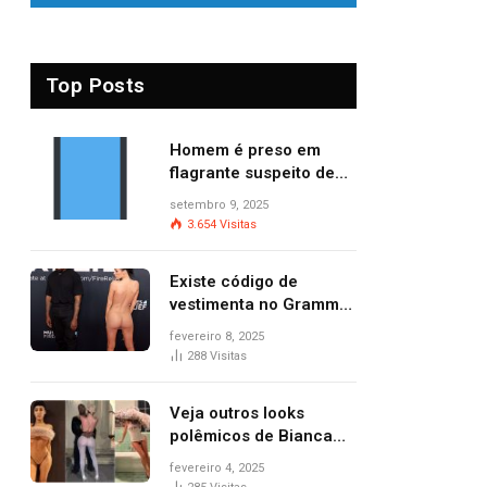
Top Posts
Homem é preso em
flagrante suspeito de
provocar dois incêndios
setembro 9, 2025
criminosos no mesmo
3.654
Visitas
dia
Existe código de
vestimenta no Grammy?
Questionamento surgiu
fevereiro 8, 2025
após Bianca Censori,
288
Visitas
mulher de Kanye West,
aparecer nua na
Veja outros looks
premiação
polêmicos de Bianca
Censori, esposa de
fevereiro 4, 2025
Kanye West que