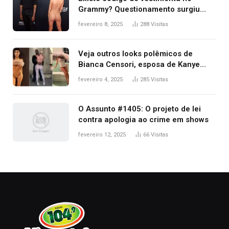
Grammy? Questionamento surgiu
após Bianca Censori, mulher de
fevereiro 8, 2025
288
Visitas
Kanye West, aparecer nua na
premiação
Veja outros looks polêmicos de
Bianca Censori, esposa de Kanye
West que apareceu nua no Grammy
fevereiro 4, 2025
285
Visitas
2025
O Assunto #1405: O projeto de lei
contra apologia ao crime em shows
fevereiro 12, 2025
66
Visitas