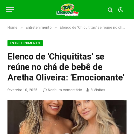
»
»
Home
Entretenimento
Elenco de ‘Chiquititas’ se reúne no chá de bebê de Aretha Oliveira: ‘Emocionante’
ENTRETENIMENTO
Elenco de ‘Chiquititas’ se
reúne no chá de bebê de
Aretha Oliveira: ‘Emocionante’
fevereiro 10, 2025
Nenhum comentário
8
Visitas