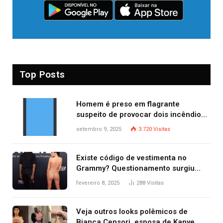
Top Posts
Homem é preso em flagrante
suspeito de provocar dois incêndios
criminosos no mesmo dia
setembro 9, 2025
3.720
Visitas
Existe código de vestimenta no
Grammy? Questionamento surgiu
após Bianca Censori, mulher de
fevereiro 8, 2025
288
Visitas
Kanye West, aparecer nua na
premiação
Veja outros looks polêmicos de
Bianca Censori, esposa de Kanye