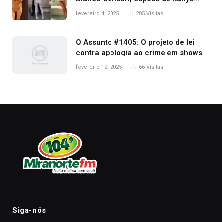
West que apareceu nua no Grammy
fevereiro 4, 2025
285
Visitas
2025
O Assunto #1405: O projeto de lei
contra apologia ao crime em shows
fevereiro 12, 2025
66
Visitas
Siga-nós