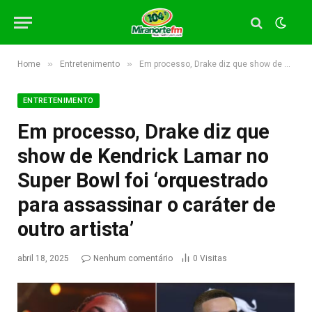
»
»
Home
Entretenimento
Em processo, Drake diz que show de Kendrick Lamar no Super Bowl foi ‘orquestrado para assassinar o caráter de outro artista’
ENTRETENIMENTO
Em processo, Drake diz que
show de Kendrick Lamar no
Super Bowl foi ‘orquestrado
para assassinar o caráter de
outro artista’
abril 18, 2025
Nenhum comentário
0
Visitas