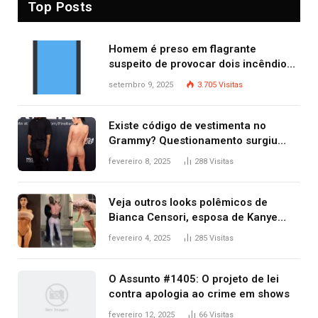
Top Posts
Homem é preso em flagrante
suspeito de provocar dois incêndios
criminosos no mesmo dia
setembro 9, 2025
3.705
Visitas
Existe código de vestimenta no
Grammy? Questionamento surgiu
após Bianca Censori, mulher de
fevereiro 8, 2025
288
Visitas
Kanye West, aparecer nua na
premiação
Veja outros looks polêmicos de
Bianca Censori, esposa de Kanye
West que apareceu nua no Grammy
fevereiro 4, 2025
285
Visitas
2025
O Assunto #1405: O projeto de lei
contra apologia ao crime em shows
fevereiro 12, 2025
66
Visitas