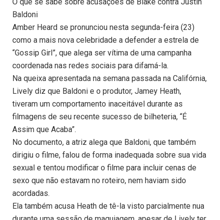
O que se sabe sobre acusações de Blake contra Justin
Baldoni
Amber Heard se pronunciou nesta segunda-feira (23)
como a mais nova celebridade a defender a estrela de
“Gossip Girl”, que alega ser vítima de uma campanha
coordenada nas redes sociais para difamá-la.
Na queixa apresentada na semana passada na Califórnia,
Lively diz que Baldoni e o produtor, Jamey Heath,
tiveram um comportamento inaceitável durante as
filmagens de seu recente sucesso de bilheteria, “É
Assim que Acaba”.
No documento, a atriz alega que Baldoni, que também
dirigiu o filme, falou de forma inadequada sobre sua vida
sexual e tentou modificar o filme para incluir cenas de
sexo que não estavam no roteiro, nem haviam sido
acordadas.
Ela também acusa Heath de tê-la visto parcialmente nua
durante uma sessão de maquiagem, apesar de Lively ter