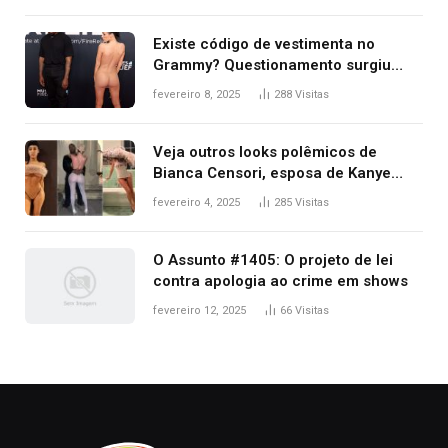
Existe código de vestimenta no
Grammy? Questionamento surgiu
após Bianca Censori, mulher de
fevereiro 8, 2025
288
Visitas
Kanye West, aparecer nua na
premiação
Veja outros looks polêmicos de
Bianca Censori, esposa de Kanye
West que apareceu nua no Grammy
fevereiro 4, 2025
285
Visitas
2025
O Assunto #1405: O projeto de lei
contra apologia ao crime em shows
fevereiro 12, 2025
66
Visitas