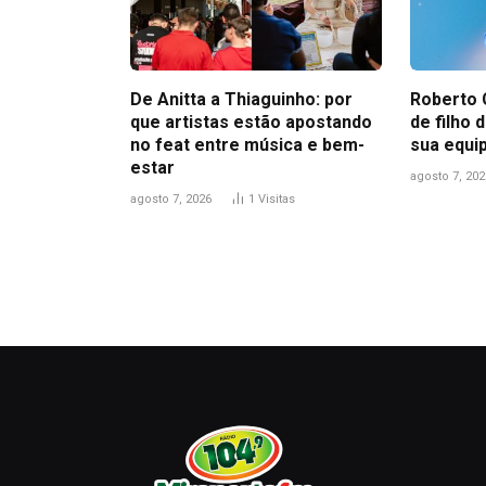
De Anitta a Thiaguinho: por
Roberto 
que artistas estão apostando
de filho
no feat entre música e bem-
sua equi
estar
agosto 7, 202
agosto 7, 2026
1
Visitas