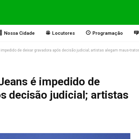
Nossa Cidade
Locutores
Programação
impedido de deixar gravadora após decisão judicial; artistas alegam maus-trato
Jeans é impedido de
 decisão judicial; artistas