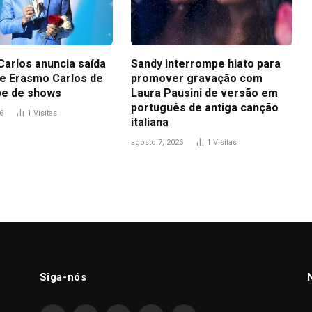
Carlos anuncia saída
Sandy interrompe hiato para
 de Erasmo Carlos de
promover gravação com
pe de shows
Laura Pausini de versão em
português de antiga canção
6
1
Visitas
italiana
agosto 7, 2026
1
Visitas
Siga-nós