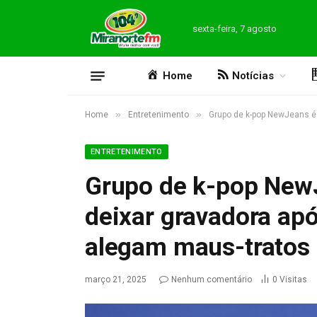
sexta-feira, 7 agosto
Home
Notícias
»
»
Home
Entretenimento
Grupo de k-pop NewJeans é 
ENTRETENIMENTO
Grupo de k-pop New
deixar gravadora após
alegam maus-tratos
março 21, 2025
Nenhum comentário
0
Visitas