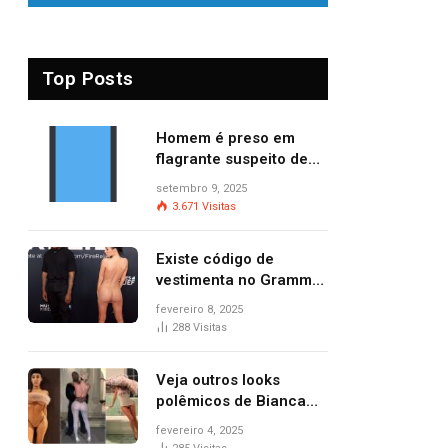
Top Posts
Homem é preso em
flagrante suspeito de
provocar dois incêndios
setembro 9, 2025
criminosos no mesmo
3.671
Visitas
dia
Existe código de
vestimenta no Grammy?
Questionamento surgiu
fevereiro 8, 2025
após Bianca Censori,
288
Visitas
mulher de Kanye West,
aparecer nua na
Veja outros looks
premiação
polêmicos de Bianca
Censori, esposa de
fevereiro 4, 2025
Kanye West que