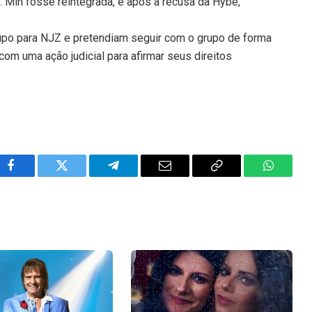
a. Min fosse reintegrada, e após a recusa da Hybe,
upo para NJZ e pretendiam seguir com o grupo de forma
om uma ação judicial para afirmar seus direitos
Facebook
Twitter
Telegram
Email
Copy
WhatsA
Link