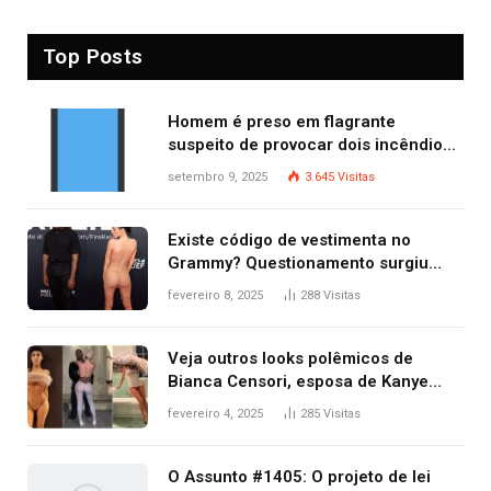
Top Posts
Homem é preso em flagrante
suspeito de provocar dois incêndios
criminosos no mesmo dia
setembro 9, 2025
3.645
Visitas
Existe código de vestimenta no
Grammy? Questionamento surgiu
após Bianca Censori, mulher de
fevereiro 8, 2025
288
Visitas
Kanye West, aparecer nua na
premiação
Veja outros looks polêmicos de
Bianca Censori, esposa de Kanye
West que apareceu nua no Grammy
fevereiro 4, 2025
285
Visitas
2025
O Assunto #1405: O projeto de lei