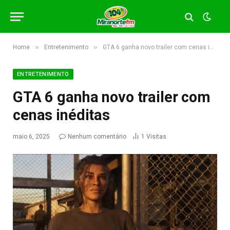
»
»
Home
Entretenimento
GTA 6 ganha novo trailer com cenas inéditas
ENTRETENIMENTO
GTA 6 ganha novo trailer com
cenas inéditas
maio 6, 2025
Nenhum comentário
1
Visitas