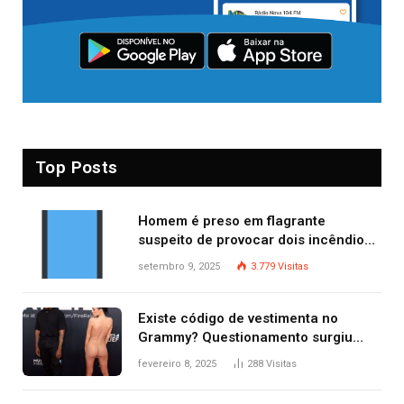
Top Posts
Homem é preso em flagrante
suspeito de provocar dois incêndios
criminosos no mesmo dia
setembro 9, 2025
3.779
Visitas
Existe código de vestimenta no
Grammy? Questionamento surgiu
após Bianca Censori, mulher de
fevereiro 8, 2025
288
Visitas
Kanye West, aparecer nua na
premiação