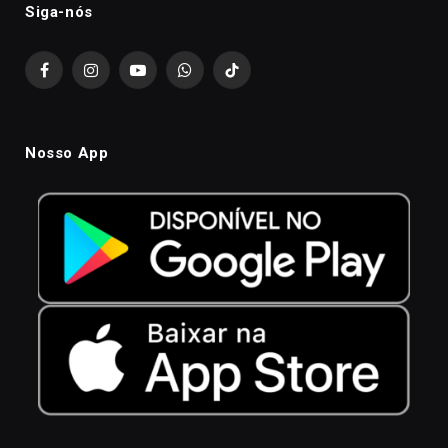
Siga-nós
Facebook
Instagram
YouTube
WhatsApp
TikTok
Nosso App