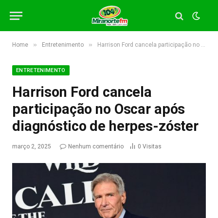
»
»
Home
Entretenimento
Harrison Ford cancela participação no Oscar após diagnóstico de herpes-zóster
ENTRETENIMENTO
Harrison Ford cancela
participação no Oscar após
diagnóstico de herpes-zóster
março 2, 2025
Nenhum comentário
0
Visitas