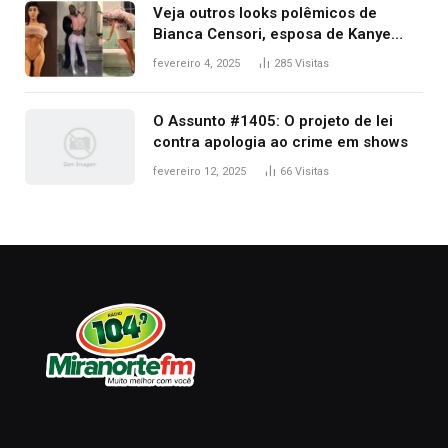
Veja outros looks polêmicos de
Bianca Censori, esposa de Kanye
West que apareceu nua no Grammy
fevereiro 4, 2025
285
Visitas
2025
O Assunto #1405: O projeto de lei
contra apologia ao crime em shows
fevereiro 12, 2025
66
Visitas