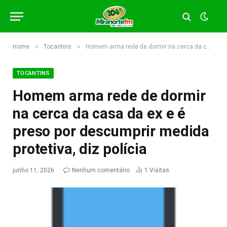
»
»
Home
Tocantins
Homem arma rede de dormir na cerca da casa da ex e é preso por descumprir medida protetiva, diz polícia
TOCANTINS
Homem arma rede de dormir
na cerca da casa da ex e é
preso por descumprir medida
protetiva, diz polícia
junho 11, 2026
Nenhum comentário
1
Visitas