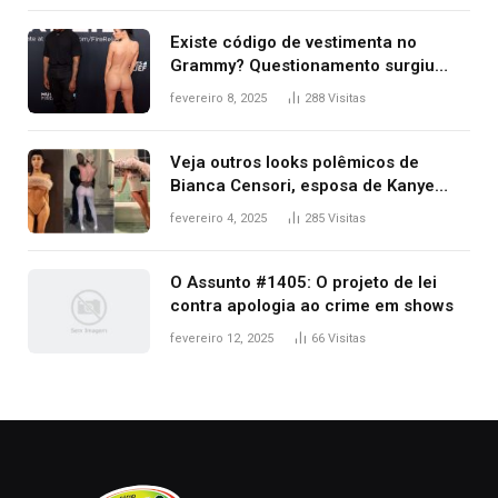
Existe código de vestimenta no
Grammy? Questionamento surgiu
após Bianca Censori, mulher de
fevereiro 8, 2025
288
Visitas
Kanye West, aparecer nua na
premiação
Veja outros looks polêmicos de
Bianca Censori, esposa de Kanye
West que apareceu nua no Grammy
fevereiro 4, 2025
285
Visitas
2025
O Assunto #1405: O projeto de lei
contra apologia ao crime em shows
fevereiro 12, 2025
66
Visitas