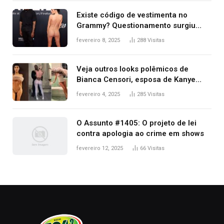
Existe código de vestimenta no
Grammy? Questionamento surgiu
após Bianca Censori, mulher de
fevereiro 8, 2025
288
Visitas
Kanye West, aparecer nua na
premiação
Veja outros looks polêmicos de
Bianca Censori, esposa de Kanye
West que apareceu nua no Grammy
fevereiro 4, 2025
285
Visitas
2025
O Assunto #1405: O projeto de lei
contra apologia ao crime em shows
fevereiro 12, 2025
66
Visitas