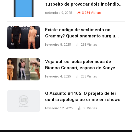
suspeito de provocar dois incêndios
criminosos no mesmo dia
setembro 9, 2025
3.754
Visitas
Existe código de vestimenta no
Grammy? Questionamento surgiu
após Bianca Censori, mulher de
fevereiro 8, 2025
288
Visitas
Kanye West, aparecer nua na
premiação
Veja outros looks polêmicos de
Bianca Censori, esposa de Kanye
West que apareceu nua no Grammy
fevereiro 4, 2025
285
Visitas
2025
O Assunto #1405: O projeto de lei
contra apologia ao crime em shows
fevereiro 12, 2025
66
Visitas