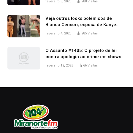
fevereiro 8, 2025
288
Visitas
Kanye West, aparecer nua na
premiação
Veja outros looks polêmicos de
Bianca Censori, esposa de Kanye
West que apareceu nua no Grammy
fevereiro 4, 2025
285
Visitas
2025
O Assunto #1405: O projeto de lei
contra apologia ao crime em shows
fevereiro 12, 2025
66
Visitas