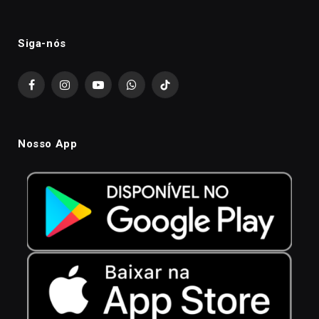
Siga-nós
Facebook
Instagram
YouTube
WhatsApp
TikTok
Nosso App