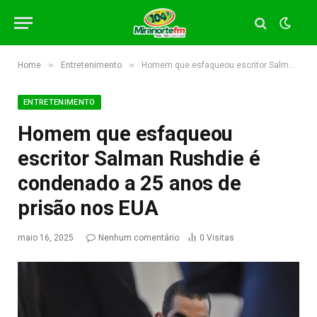
»
»
Home
Entretenimento
Homem que esfaqueou escritor Salman Rushdie é condenado a 25 anos de prisão nos EUA
ENTRETENIMENTO
Homem que esfaqueou
escritor Salman Rushdie é
condenado a 25 anos de
prisão nos EUA
maio 16, 2025
Nenhum comentário
0
Visitas