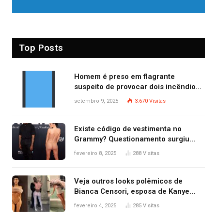
Top Posts
Homem é preso em flagrante
suspeito de provocar dois incêndios
criminosos no mesmo dia
setembro 9, 2025
3.670
Visitas
Existe código de vestimenta no
Grammy? Questionamento surgiu
após Bianca Censori, mulher de
fevereiro 8, 2025
288
Visitas
Kanye West, aparecer nua na
premiação
Veja outros looks polêmicos de
Bianca Censori, esposa de Kanye
West que apareceu nua no Grammy
fevereiro 4, 2025
285
Visitas
2025