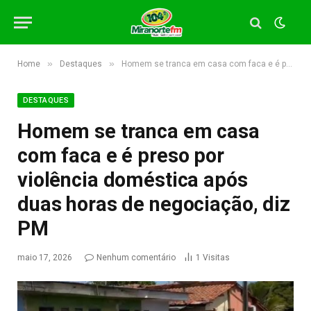
»
»
Home
Destaques
Homem se tranca em casa com faca e é preso por violência doméstica após duas horas de negociação, diz PM
DESTAQUES
Homem se tranca em casa
com faca e é preso por
violência doméstica após
duas horas de negociação, diz
PM
maio 17, 2026
Nenhum comentário
1
Visitas