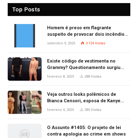
Top Posts
Homem é preso em flagrante
suspeito de provocar dois incêndios
criminosos no mesmo dia
setembro 9, 2025
3.724
Visitas
Existe código de vestimenta no
Grammy? Questionamento surgiu
após Bianca Censori, mulher de
fevereiro 8, 2025
288
Visitas
Kanye West, aparecer nua na
premiação
Veja outros looks polêmicos de
Bianca Censori, esposa de Kanye
West que apareceu nua no Grammy
fevereiro 4, 2025
285
Visitas
2025
O Assunto #1405: O projeto de lei
contra apologia ao crime em shows