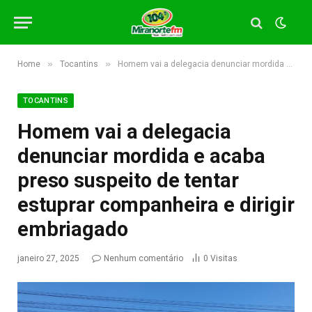
»
»
Home
Tocantins
Homem vai a delegacia denunciar mordida e acaba preso suspeito de tentar estuprar companheira e dirigir embriagado
TOCANTINS
Homem vai a delegacia
denunciar mordida e acaba
preso suspeito de tentar
estuprar companheira e dirigir
embriagado
janeiro 27, 2025
Nenhum comentário
0
Visitas