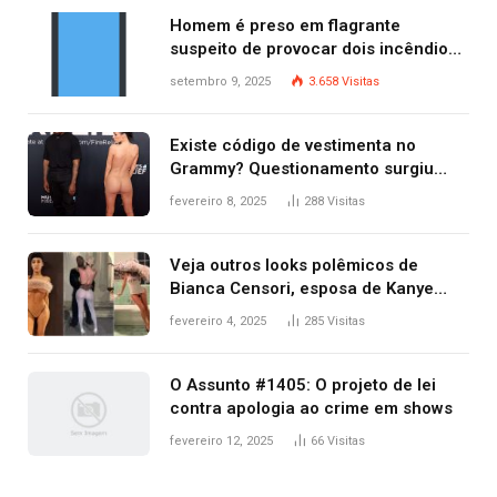
Homem é preso em flagrante
suspeito de provocar dois incêndios
criminosos no mesmo dia
setembro 9, 2025
3.658
Visitas
Existe código de vestimenta no
Grammy? Questionamento surgiu
após Bianca Censori, mulher de
fevereiro 8, 2025
288
Visitas
Kanye West, aparecer nua na
premiação
Veja outros looks polêmicos de
Bianca Censori, esposa de Kanye
West que apareceu nua no Grammy
fevereiro 4, 2025
285
Visitas
2025
O Assunto #1405: O projeto de lei
contra apologia ao crime em shows
fevereiro 12, 2025
66
Visitas