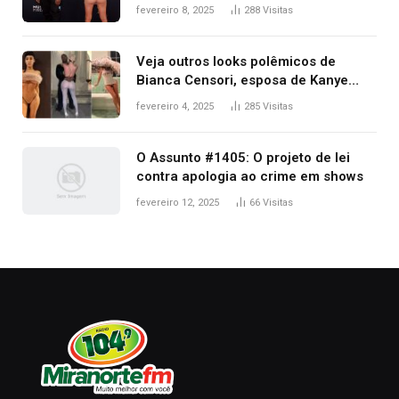
após Bianca Censori, mulher de
fevereiro 8, 2025
288
Visitas
Kanye West, aparecer nua na
premiação
Veja outros looks polêmicos de
Bianca Censori, esposa de Kanye
West que apareceu nua no Grammy
fevereiro 4, 2025
285
Visitas
2025
O Assunto #1405: O projeto de lei
contra apologia ao crime em shows
fevereiro 12, 2025
66
Visitas