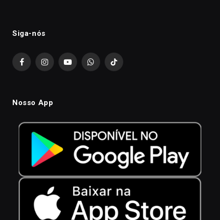
Siga-nós
Facebook
Instagram
YouTube
WhatsApp
TikTok
Nosso App