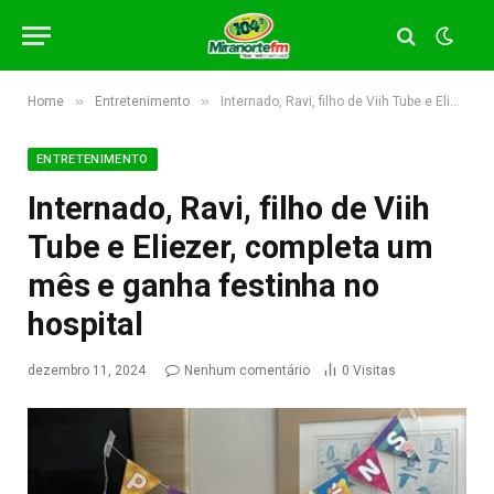
»
»
Home
Entretenimento
Internado, Ravi, filho de Viih Tube e Eliezer, completa um mês e ganha festinha no hospital
ENTRETENIMENTO
Internado, Ravi, filho de Viih
Tube e Eliezer, completa um
mês e ganha festinha no
hospital
dezembro 11, 2024
Nenhum comentário
0
Visitas