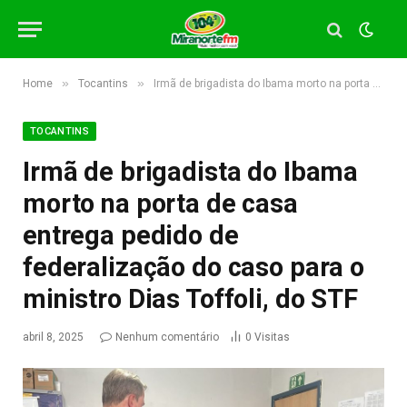
»
»
Home
Tocantins
Irmã de brigadista do Ibama morto na porta de casa entrega pedido de federalização do caso para o ministro Dias Toffoli, do STF
TOCANTINS
Irmã de brigadista do Ibama
morto na porta de casa
entrega pedido de
federalização do caso para o
ministro Dias Toffoli, do STF
abril 8, 2025
Nenhum comentário
0
Visitas