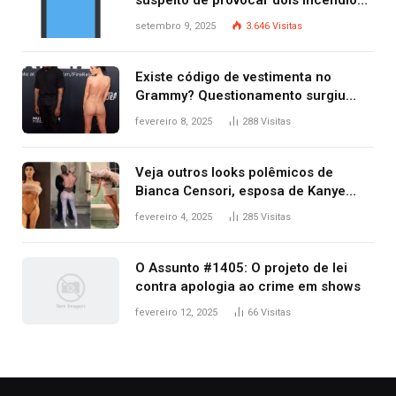
suspeito de provocar dois incêndios
criminosos no mesmo dia
setembro 9, 2025
3.646
Visitas
Existe código de vestimenta no
Grammy? Questionamento surgiu
após Bianca Censori, mulher de
fevereiro 8, 2025
288
Visitas
Kanye West, aparecer nua na
premiação
Veja outros looks polêmicos de
Bianca Censori, esposa de Kanye
West que apareceu nua no Grammy
fevereiro 4, 2025
285
Visitas
2025
O Assunto #1405: O projeto de lei
contra apologia ao crime em shows
fevereiro 12, 2025
66
Visitas