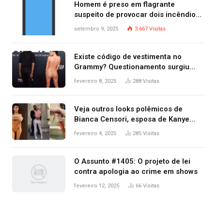
Homem é preso em flagrante
suspeito de provocar dois incêndios
criminosos no mesmo dia
setembro 9, 2025
3.667
Visitas
Existe código de vestimenta no
Grammy? Questionamento surgiu
após Bianca Censori, mulher de
fevereiro 8, 2025
288
Visitas
Kanye West, aparecer nua na
premiação
Veja outros looks polêmicos de
Bianca Censori, esposa de Kanye
West que apareceu nua no Grammy
fevereiro 4, 2025
285
Visitas
2025
O Assunto #1405: O projeto de lei
contra apologia ao crime em shows
fevereiro 12, 2025
66
Visitas