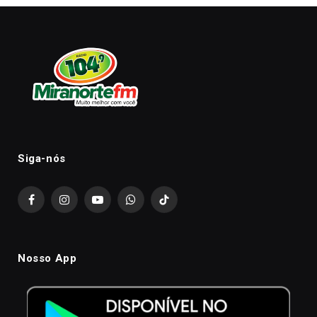
Siga-nós
Facebook
Instagram
YouTube
WhatsApp
TikTok
Nosso App