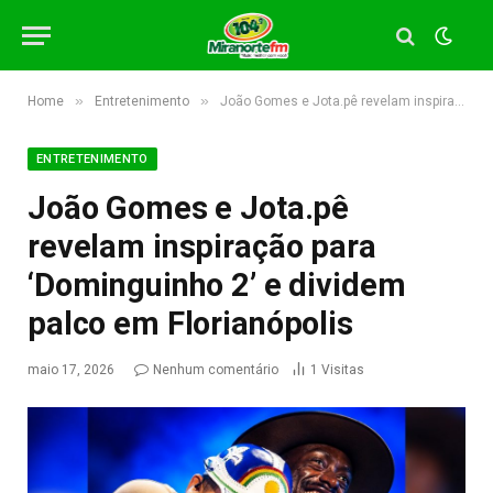
»
»
Home
Entretenimento
João Gomes e Jota.pê revelam inspiração para ‘Dominguinho 2’ e dividem palco em Florianópolis
ENTRETENIMENTO
João Gomes e Jota.pê
revelam inspiração para
‘Dominguinho 2’ e dividem
palco em Florianópolis
maio 17, 2026
Nenhum comentário
1
Visitas