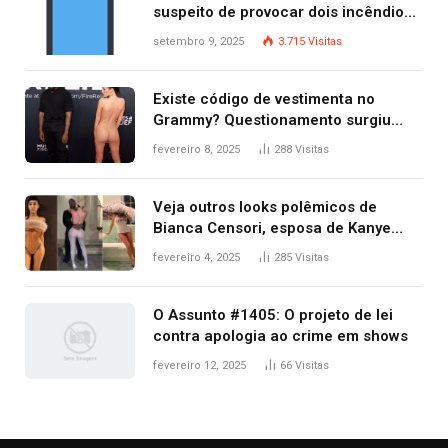
suspeito de provocar dois incêndios
criminosos no mesmo dia
setembro 9, 2025
3.715
Visitas
Existe código de vestimenta no
Grammy? Questionamento surgiu
após Bianca Censori, mulher de
fevereiro 8, 2025
288
Visitas
Kanye West, aparecer nua na
premiação
Veja outros looks polêmicos de
Bianca Censori, esposa de Kanye
West que apareceu nua no Grammy
fevereiro 4, 2025
285
Visitas
2025
O Assunto #1405: O projeto de lei
contra apologia ao crime em shows
fevereiro 12, 2025
66
Visitas