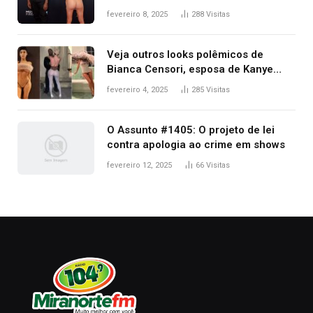
após Bianca Censori, mulher de
fevereiro 8, 2025
288
Visitas
Kanye West, aparecer nua na
premiação
Veja outros looks polêmicos de
Bianca Censori, esposa de Kanye
West que apareceu nua no Grammy
fevereiro 4, 2025
285
Visitas
2025
O Assunto #1405: O projeto de lei
contra apologia ao crime em shows
fevereiro 12, 2025
66
Visitas