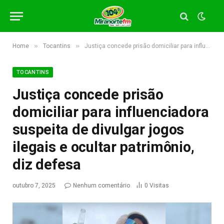
»
»
Home
Tocantins
Justiça concede prisão domiciliar para influenciadora suspeita de divulgar jogos ilegais e ocultar patrimônio, diz defesa
TOCANTINS
Justiça concede prisão
domiciliar para influenciadora
suspeita de divulgar jogos
ilegais e ocultar patrimônio,
diz defesa
outubro 7, 2025
Nenhum comentário
0
Visitas