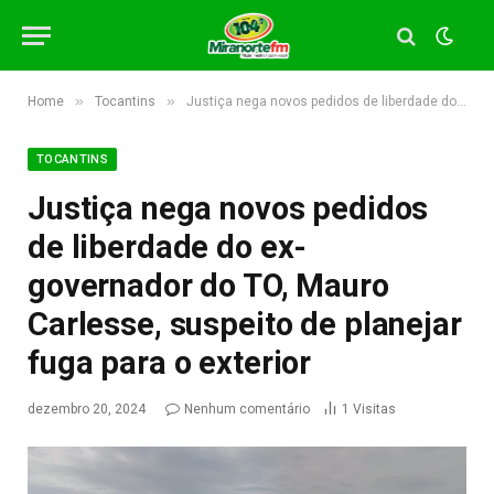
»
»
Home
Tocantins
Justiça nega novos pedidos de liberdade do ex-governador do TO, Mauro Carlesse, suspeito de planejar fuga para o exterior
TOCANTINS
Justiça nega novos pedidos
de liberdade do ex-
governador do TO, Mauro
Carlesse, suspeito de planejar
fuga para o exterior
dezembro 20, 2024
Nenhum comentário
1
Visitas