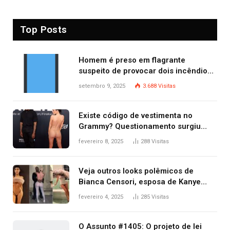
Top Posts
Homem é preso em flagrante
suspeito de provocar dois incêndios
criminosos no mesmo dia
setembro 9, 2025
3.688
Visitas
Existe código de vestimenta no
Grammy? Questionamento surgiu
após Bianca Censori, mulher de
fevereiro 8, 2025
288
Visitas
Kanye West, aparecer nua na
premiação
Veja outros looks polêmicos de
Bianca Censori, esposa de Kanye
West que apareceu nua no Grammy
fevereiro 4, 2025
285
Visitas
2025
O Assunto #1405: O projeto de lei