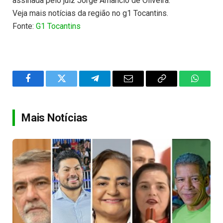
assinada pelo juiz Jorge Amâncio de Oliveira.
Veja mais notícias da região no g1 Tocantins.
Fonte:
G1 Tocantins
Facebook
Twitter
Telegram
Email
Copy
WhatsA
Link
Mais Notícias