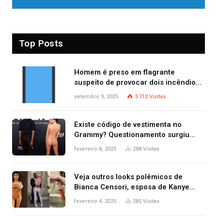
Top Posts
Homem é preso em flagrante
suspeito de provocar dois incêndios
criminosos no mesmo dia
setembro 9, 2025
3.712
Visitas
Existe código de vestimenta no
Grammy? Questionamento surgiu
após Bianca Censori, mulher de
fevereiro 8, 2025
288
Visitas
Kanye West, aparecer nua na
premiação
Veja outros looks polêmicos de
Bianca Censori, esposa de Kanye
West que apareceu nua no Grammy
fevereiro 4, 2025
285
Visitas
2025