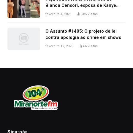
Bianca Censori, esposa de Kanye
West que apareceu nua no Grammy
fevereiro 4, 2025
285
Visitas
2025
O Assunto #1405: O projeto de lei
contra apologia ao crime em shows
fevereiro 12, 2025
66
Visitas
Siga-nós