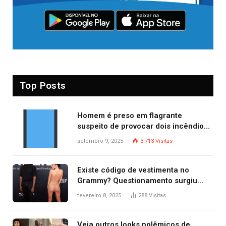
Top Posts
Homem é preso em flagrante
suspeito de provocar dois incêndios
criminosos no mesmo dia
setembro 9, 2025
3.713
Visitas
Existe código de vestimenta no
Grammy? Questionamento surgiu
após Bianca Censori, mulher de
fevereiro 8, 2025
288
Visitas
Kanye West, aparecer nua na
premiação
Veja outros looks polêmicos de