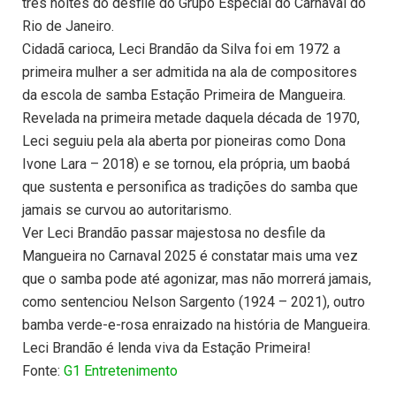
três noites do desfile do Grupo Especial do Carnaval do
Rio de Janeiro.
Cidadã carioca, Leci Brandão da Silva foi em 1972 a
primeira mulher a ser admitida na ala de compositores
da escola de samba Estação Primeira de Mangueira.
Revelada na primeira metade daquela década de 1970,
Leci seguiu pela ala aberta por pioneiras como Dona
Ivone Lara – 2018) e se tornou, ela própria, um baobá
que sustenta e personifica as tradições do samba que
jamais se curvou ao autoritarismo.
Ver Leci Brandão passar majestosa no desfile da
Mangueira no Carnaval 2025 é constatar mais uma vez
que o samba pode até agonizar, mas não morrerá jamais,
como sentenciou Nelson Sargento (1924 – 2021), outro
bamba verde-e-rosa enraizado na história de Mangueira.
Leci Brandão é lenda viva da Estação Primeira!
Fonte:
G1 Entretenimento