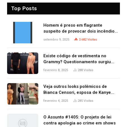
Top Posts
Homem é preso em flagrante
suspeito de provocar dois incêndios
criminosos no mesmo dia
setembro 9, 2025
3.682
Visitas
Existe código de vestimenta no
Grammy? Questionamento surgiu
após Bianca Censori, mulher de
fevereiro 8, 2025
288
Visitas
Kanye West, aparecer nua na
premiação
Veja outros looks polêmicos de
Bianca Censori, esposa de Kanye
West que apareceu nua no Grammy
fevereiro 4, 2025
285
Visitas
2025
O Assunto #1405: O projeto de lei
contra apologia ao crime em shows