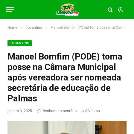
»
»
Home
Tocantins
Manoel Bomfim (PODE) toma posse na Câmara Municipal após vereadora ser nomeada secretária de educação de Palmas
TOCANTINS
Manoel Bomfim (PODE) toma
posse na Câmara Municipal
após vereadora ser nomeada
secretária de educação de
Palmas
janeiro 3, 2025
Nenhum comentário
0
Visitas