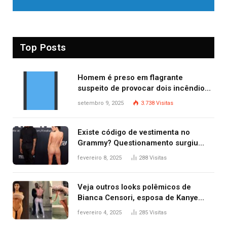
Top Posts
Homem é preso em flagrante
suspeito de provocar dois incêndios
criminosos no mesmo dia
setembro 9, 2025
3.738
Visitas
Existe código de vestimenta no
Grammy? Questionamento surgiu
após Bianca Censori, mulher de
fevereiro 8, 2025
288
Visitas
Kanye West, aparecer nua na
premiação
Veja outros looks polêmicos de
Bianca Censori, esposa de Kanye
West que apareceu nua no Grammy
fevereiro 4, 2025
285
Visitas
2025