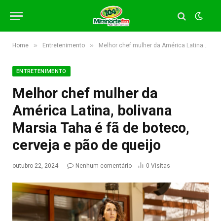
»
»
Home
Entretenimento
Melhor chef mulher da América Latina, bolivana Marsia Taha é fã de boteco, cerveja e pão de queijo
ENTRETENIMENTO
Melhor chef mulher da
América Latina, bolivana
Marsia Taha é fã de boteco,
cerveja e pão de queijo
outubro 22, 2024
Nenhum comentário
0
Visitas