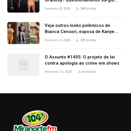
após Bianca Censori, mulher de
fevereiro 8, 2025
288
Visitas
Kanye West, aparecer nua na
premiação
Veja outros looks polêmicos de
Bianca Censori, esposa de Kanye
West que apareceu nua no Grammy
fevereiro 4, 2025
285
Visitas
2025
O Assunto #1405: O projeto de lei
contra apologia ao crime em shows
fevereiro 12, 2025
66
Visitas