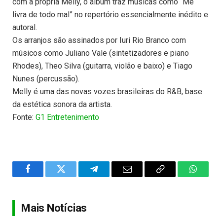
com a própria Melly, o álbum traz músicas como “Me
livra de todo mal” no repertório essencialmente inédito e
autoral.
Os arranjos são assinados por Iuri Rio Branco com
músicos como Juliano Vale (sintetizadores e piano
Rhodes), Theo Silva (guitarra, violão e baixo) e Tiago
Nunes (percussão).
Melly é uma das novas vozes brasileiras do R&B, base
da estética sonora da artista.
Fonte:
G1 Entretenimento
Facebook
Twitter
Telegram
Email
Copy
WhatsA
Link
Mais Notícias