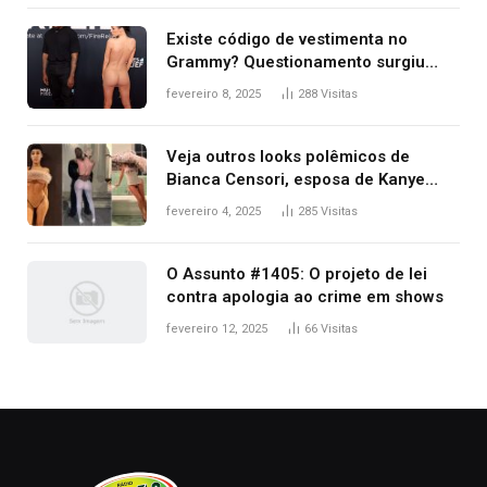
Existe código de vestimenta no
Grammy? Questionamento surgiu
após Bianca Censori, mulher de
fevereiro 8, 2025
288
Visitas
Kanye West, aparecer nua na
premiação
Veja outros looks polêmicos de
Bianca Censori, esposa de Kanye
West que apareceu nua no Grammy
fevereiro 4, 2025
285
Visitas
2025
O Assunto #1405: O projeto de lei
contra apologia ao crime em shows
fevereiro 12, 2025
66
Visitas