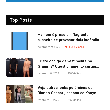
Top Posts
Homem é preso em flagrante
suspeito de provocar dois incêndios
criminosos no mesmo dia
setembro 9, 2025
3.658
Visitas
Existe código de vestimenta no
Grammy? Questionamento surgiu
após Bianca Censori, mulher de
fevereiro 8, 2025
288
Visitas
Kanye West, aparecer nua na
premiação
Veja outros looks polêmicos de
Bianca Censori, esposa de Kanye
West que apareceu nua no Grammy
fevereiro 4, 2025
285
Visitas
2025