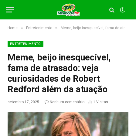
»
»
Home
Entretenimento
Meme, beijo inesquecível, fama de atrasado: veja curiosidades de Robert Redford além da atuação
ENTRETENIMENTO
Meme, beijo inesquecível,
fama de atrasado: veja
curiosidades de Robert
Redford além da atuação
setembro 17, 2025
Nenhum comentário
1
Visitas