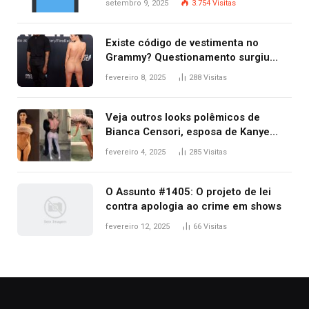
setembro 9, 2025
3.754
Visitas
Existe código de vestimenta no
Grammy? Questionamento surgiu
após Bianca Censori, mulher de
fevereiro 8, 2025
288
Visitas
Kanye West, aparecer nua na
premiação
Veja outros looks polêmicos de
Bianca Censori, esposa de Kanye
West que apareceu nua no Grammy
fevereiro 4, 2025
285
Visitas
2025
O Assunto #1405: O projeto de lei
contra apologia ao crime em shows
fevereiro 12, 2025
66
Visitas