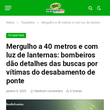
»
»
Home
Tocantins
Mergulho a 40 metros e com luz de lanternas: bombeiros dão detalhes das buscas por vítimas do desabamento de ponte
TOCANTINS
Mergulho a 40 metros e com
luz de lanternas: bombeiros
dão detalhes das buscas por
vítimas do desabamento de
ponte
janeiro 3, 2025
Nenhum comentário
0
Visitas