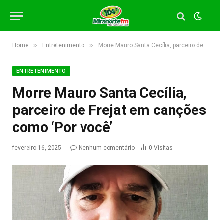
»
»
Home
Entretenimento
Morre Mauro Santa Cecília, parceiro de Frejat em canções como ‘Por você’
ENTRETENIMENTO
Morre Mauro Santa Cecília,
parceiro de Frejat em canções
como ‘Por você’
fevereiro 16, 2025
Nenhum comentário
0
Visitas