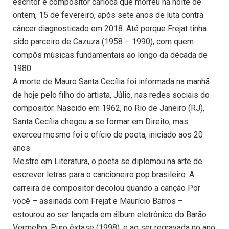
escritor e compositor carioca que morreu na noite de
ontem, 15 de fevereiro, após sete anos de luta contra
câncer diagnosticado em 2018. Até porque Frejat tinha
sido parceiro de Cazuza (1958 – 1990), com quem
compôs músicas fundamentais ao longo da década de
1980.
A morte de Mauro Santa Cecília foi informada na manhã
de hoje pelo filho do artista, Júlio, nas redes sociais do
compositor. Nascido em 1962, no Rio de Janeiro (RJ),
Santa Cecília chegou a se formar em Direito, mas
exerceu mesmo foi o ofício de poeta, iniciado aos 20
anos.
Mestre em Literatura, o poeta se diplomou na arte de
escrever letras para o cancioneiro pop brasileiro. A
carreira de compositor decolou quando a canção Por
você – assinada com Frejat e Maurício Barros –
estourou ao ser lançada em álbum eletrônico do Barão
Vermelho, Puro êxtase (1998), e ao ser regravada no ano