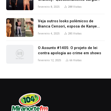
após Bianca Censori, mulher de
fevereiro 8, 2025
288
Visitas
Kanye West, aparecer nua na
premiação
Veja outros looks polêmicos de
Bianca Censori, esposa de Kanye
West que apareceu nua no Grammy
fevereiro 4, 2025
285
Visitas
2025
O Assunto #1405: O projeto de lei
contra apologia ao crime em shows
fevereiro 12, 2025
66
Visitas