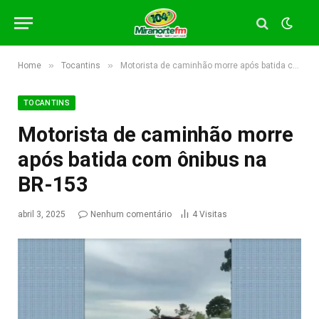
»
»
Home
Tocantins
Motorista de caminhão morre após batida com ônibus na BR-153
TOCANTINS
Motorista de caminhão morre
após batida com ônibus na
BR-153
abril 3, 2025
Nenhum comentário
4
Visitas