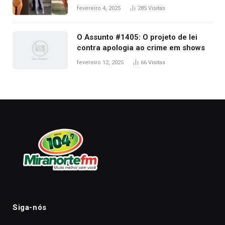
West que apareceu nua no Grammy
fevereiro 4, 2025
285
Visitas
2025
O Assunto #1405: O projeto de lei
contra apologia ao crime em shows
fevereiro 12, 2025
66
Visitas
Siga-nós