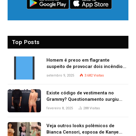
Top Posts
Homem é preso em flagrante
suspeito de provocar dois incêndios
criminosos no mesmo dia
setembro 9, 2025
3.682
Visitas
Existe código de vestimenta no
Grammy? Questionamento surgiu
após Bianca Censori, mulher de
fevereiro 8, 2025
288
Visitas
Kanye West, aparecer nua na
premiação
Veja outros looks polêmicos de
Bianca Censori, esposa de Kanye