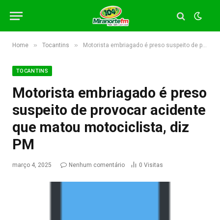
»
»
Home
Tocantins
Motorista embriagado é preso suspeito de provocar acidente que matou motociclista, diz PM
TOCANTINS
Motorista embriagado é preso
suspeito de provocar acidente
que matou motociclista, diz
PM
março 4, 2025
Nenhum comentário
0
Visitas