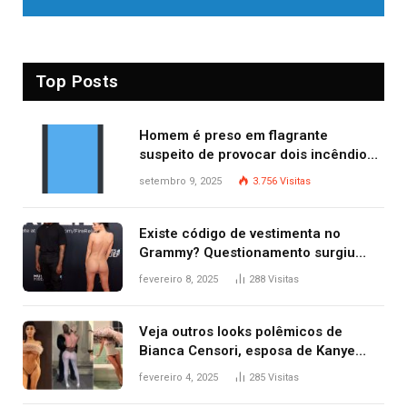
Top Posts
Homem é preso em flagrante
suspeito de provocar dois incêndios
criminosos no mesmo dia
setembro 9, 2025
3.756
Visitas
Existe código de vestimenta no
Grammy? Questionamento surgiu
após Bianca Censori, mulher de
fevereiro 8, 2025
288
Visitas
Kanye West, aparecer nua na
premiação
Veja outros looks polêmicos de
Bianca Censori, esposa de Kanye
West que apareceu nua no Grammy
fevereiro 4, 2025
285
Visitas
2025