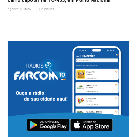
carro capotar na TO-455, em Porto Nacional
agosto 8, 2026
2
Visitas