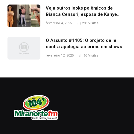
premiação
Veja outros looks polêmicos de
Bianca Censori, esposa de Kanye
West que apareceu nua no Grammy
fevereiro 4, 2025
285
Visitas
2025
O Assunto #1405: O projeto de lei
contra apologia ao crime em shows
fevereiro 12, 2025
66
Visitas