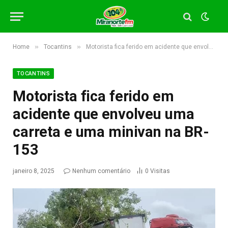
»
»
Home
Tocantins
Motorista fica ferido em acidente que envolveu uma carreta e uma minivan na BR-153
TOCANTINS
Motorista fica ferido em
acidente que envolveu uma
carreta e uma minivan na BR-
153
janeiro 8, 2025
Nenhum comentário
0
Visitas