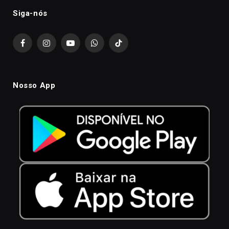
Siga-nós
Facebook
Instagram
YouTube
WhatsApp
TikTok
Nosso App