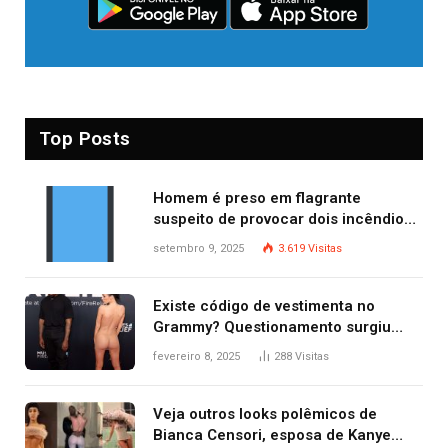
Top Posts
Homem é preso em flagrante
suspeito de provocar dois incêndios
criminosos no mesmo dia
setembro 9, 2025
3.619
Visitas
Existe código de vestimenta no
Grammy? Questionamento surgiu
após Bianca Censori, mulher de
fevereiro 8, 2025
288
Visitas
Kanye West, aparecer nua na
premiação
Veja outros looks polêmicos de
Bianca Censori, esposa de Kanye