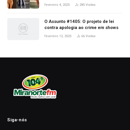
West que apareceu nua no Grammy
fevereiro 4, 2025
285
Visitas
2025
O Assunto #1405: O projeto de lei
contra apologia ao crime em shows
fevereiro 12, 2025
66
Visitas
Siga-nós