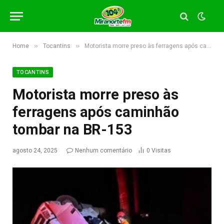
»
»
Home
Tocantins
Motorista morre preso às ferragens após caminhão tombar na BR-153
TOCANTINS
Motorista morre preso às
ferragens após caminhão
tombar na BR-153
agosto 24, 2025
Nenhum comentário
0
Visitas